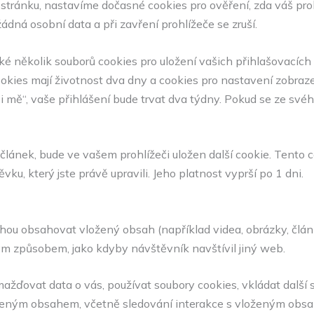
 stránku, nastavíme dočasné cookies pro ověření, zda váš proh
dná osobní data a při zavření prohlížeče se zruší.
é několik souborů cookies pro uložení vašich přihlašovacích
okies mají životnost dva dny a cookies pro nastavení zobraze
mě“, vaše přihlášení bude trvat dva týdny. Pokud se ze svého
 článek, bude ve vašem prohlížeči uložen další cookie. Tento
ku, který jste právě upravili. Jeho platnost vyprší po 1 dni.
ou obsahovat vložený obsah (například videa, obrázky, článk
m způsobem, jako kdyby návštěvník navštívil jiný web.
ďovat data o vás, používat soubory cookies, vkládat další sl
loženým obsahem, včetně sledování interakce s vloženým obsa