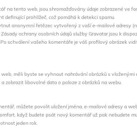
tář na tento web, jsou shromažďovány údaje zobrazené ve for
t definující prohlížeč, což pomáhá k detekci spamu.
tnut anonymní řetězec vytvořený z vaší e-mailové adresy (n
te. Zásady ochrany osobních údajů služby Gravatar jsou k dispoz
. Po schválení vašeho komentáře je váš profilový obrázek vid
web, měli byste se vyhnout nahrávání obrázků s vloženými úd
 zobrazit libovolné data o poloze z obrázků na webu.
entář, můžete povolit uložení jména, e-mailové adresy a we
omfort, když budete psát nový komentář už pak nebudete mus
otnost jeden rok.