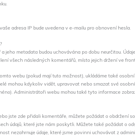
nku.
vaše adresa IP bude uvedena v e-mailu pro obnovení hesla.
?
 a jeho metadata budou uchovávána po dobu neurčitou. Údaj
ení všech následných komentářů, místo jejich držení ve fron
na tomto webu (pokud mají tuto možnost), ukládáme také osobní
atelé mohou kdykoliv vidět, upravovat nebo smazat své osobní 
éno). Administrátoři webu mohou také tyto informace zobraz
o jste zde přidali komentáře, můžete požádat o obdržení so
ech údajů, které jste nám poskytli. Můžete také požádat o od
ost nezahrnuje údaje, které jsme povinni uchovávat z admini