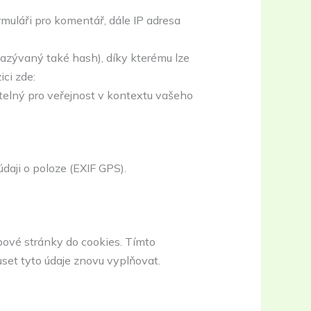
muláři pro komentář, dále IP adresa
azývaný také hash), díky kterému lze
ici zde:
itelný pro veřejnost v kontextu vašeho
aji o poloze (EXIF GPS).
bové stránky do cookies. Tímto
et tyto údaje znovu vyplňovat.