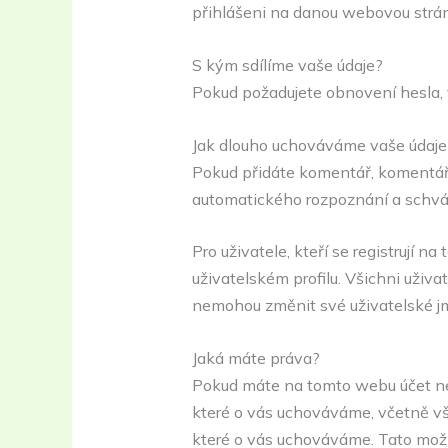
přihlášeni na danou webovou strá
S kým sdílíme vaše údaje?
Pokud požadujete obnovení hesla, 
Jak dlouho uchováváme vaše údaje
Pokud přidáte komentář, komentář
automatického rozpoznání a schvál
Pro uživatele, kteří se registrují 
uživatelském profilu. Všichni uživ
nemohou změnit své uživatelské jm
Jaká máte práva?
Pokud máte na tomto webu účet neb
které o vás uchováváme, včetně vš
které o vás uchováváme. Tato možn