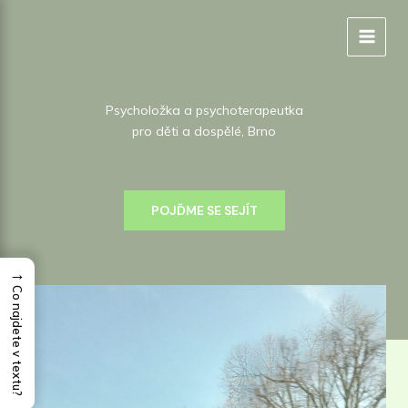
Přeskočit
na
obsah
Psycholožka a psychoterapeutka
pro děti a dospělé, Brno
POJĎME SE SEJÍT
→
Co najdete v textu?