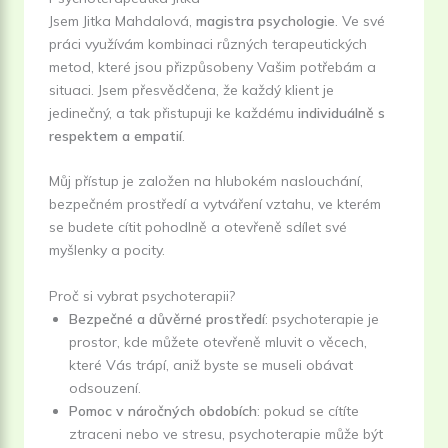
Jsem Jitka Mahdalová,
magistra psychologie
. Ve své
práci využívám kombinaci různých terapeutických
metod, které jsou přizpůsobeny Vašim potřebám a
situaci. Jsem přesvědčena, že každý klient je
jedinečný, a tak přistupuji ke každému
individuálně s
respektem a empatií
.
Můj přístup je založen na hlubokém naslouchání,
bezpečném prostředí a vytváření vztahu, ve kterém
se budete cítit pohodlně a otevřeně sdílet své
myšlenky a pocity.
Proč si vybrat psychoterapii?
Bezpečné a důvěrné prostředí
: psychoterapie je
prostor, kde můžete otevřeně mluvit o věcech,
které Vás trápí, aniž byste se museli obávat
odsouzení.
Pomoc v náročných obdobích
: pokud se cítíte
ztraceni nebo ve stresu, psychoterapie může být