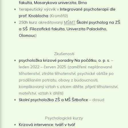
fakulta, Masarykova univerzita, Brno
terapeutický výcvik
v
Integrované psychoterapii dle
prof. Knoblocha
(Kroměříž)
250h kurz
akreditovaný
MŠMT
Školní psycholog na ZŠ
a SŠ
(
Filozofická fakulta, Univerzita Palackého,
Olomouc
)
Zkušenosti
psycholožka krizové poradny Na počátku, o. p. s.
–
leden 2022 – červen 2025 (zaměření: neplánované
těhotenství, ztráta těhotenství, psychické obtíže po
prodělaném potratu, obavy z budoucnosti,
komplikovaný vztah s otcem dítěte, přijetí těhotenství,
mateřství, vztah k dítěti)
školní psycholožka ZŠ a MŠ Šitbořice
– dosud
Psychologické kurzy
Krizová intervence: tváří v tvář