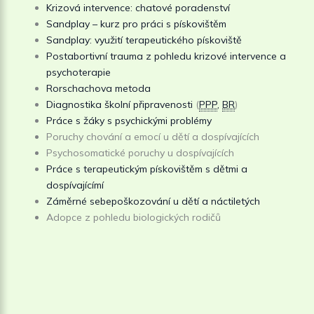
Krizová intervence: chatové poradenství
Sandplay – kurz pro práci s pískovištěm
Sandplay: využití terapeutického pískoviště
Postabortivní trauma z pohledu krizové intervence a
psychoterapie
Rorschachova metoda
Diagnostika školní připravenosti
(
PPP
,
BR
)
Práce s žáky s psychickými problémy
Poruchy chování a emocí u dětí a dospívajících
Psychosomatické poruchy u dospívajících
Práce s terapeutickým pískovištěm s dětmi a
dospívajícímí
Záměrné sebepoškozování u dětí a náctiletých
Adopce z pohledu biologických rodičů