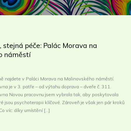
 stejná péče: Palác Morava na
o náměstí
ě najdete v Paláci Morava na Malinovského náměstí.
na je v 3. patře – od výtahu doprava – dveře č. 311.
vna Novou pracovnu jsem vybrala tak, aby poskytovala
ré jsou psychoterapii klíčové. Zároveň je však jen pár kroků
Co víc: díky umístění […]