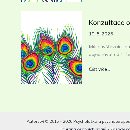
vnitřní
krásy,
introspekce,
Konzultace o
sebepoznání
19. 5. 2025
a
především
Milí návštěvníci, na
změny
objednávat od 1. č
Konzultace
Číst více »
od
1.
6.
2025
Autorství © 2015 - 2026 Psycholožka a psychoterapeu
Ochrana osobních údajů
-
Zásady co