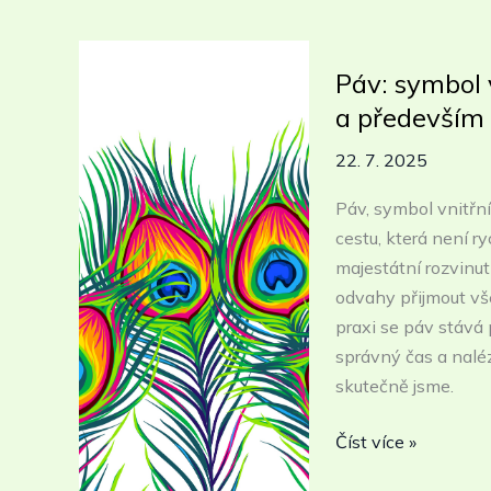
školní
inspekce
hodnotí
Páv: symbol 
Jitku
a především
Mahdalovou
coby
22. 7. 2025
školní
Páv, symbol vnitřn
psycholožku?
cestu, která není r
majestátní rozvinutí
odvahy přijmout vš
praxi se páv stává 
správný čas a nalé
skutečně jsme.
Páv:
Číst více »
symbol