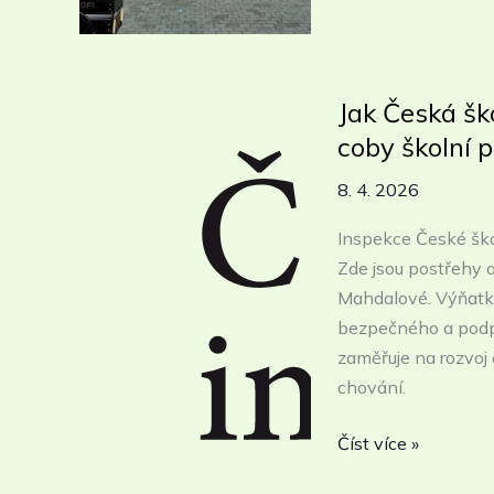
adresa,
stejná
péče:
Palác
Jak Česká šk
Morava
coby školní 
na
Malinovského
8. 4. 2026
náměstí
Inspekce České škol
Zde jsou postřehy a
Mahdalové. Výňatky
bezpečného a podpo
zaměřuje na rozvo
chování.
Jak
Číst více »
Česká