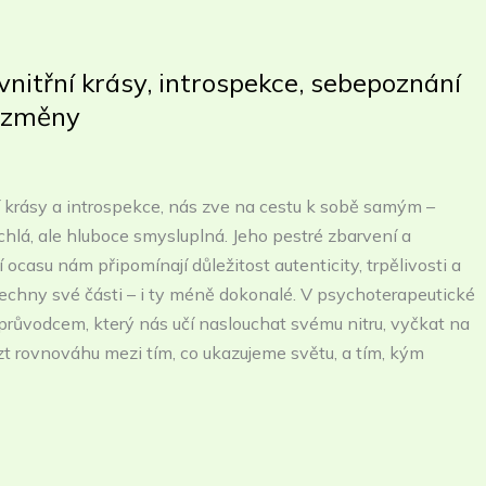
vnitřní krásy, introspekce, sebepoznání
 změny
í krásy a introspekce, nás zve na cestu k sobě samým –
ychlá, ale hluboce smysluplná. Jeho pestré zbarvení a
 ocasu nám připomínají důležitost autenticity, trpělivosti a
echny své části – i ty méně dokonalé. V psychoterapeutické
průvodcem, který nás učí naslouchat svému nitru, vyčkat na
zt rovnováhu mezi tím, co ukazujeme světu, a tím, kým